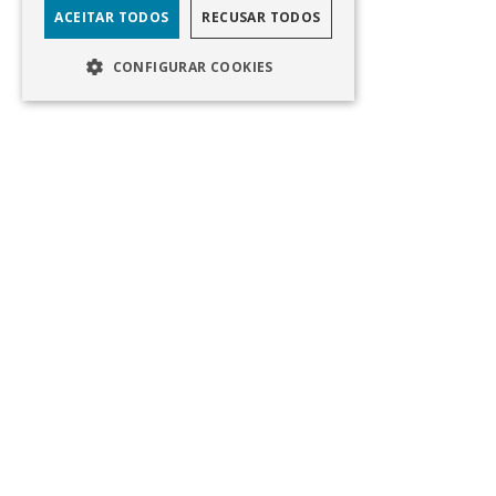
ACEITAR TODOS
RECUSAR TODOS
CONFIGURAR COOKIES
EN
Av Eng Duarte Pacheco, Torre 1, 11° Andar
Lisboa, Portugal
800 200 160 (gratuito)
apoiocliente@bancoinvest.pt