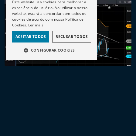
Este website usa cookies para melhorar a
experiência do usuário. Ao utilizar o nosso
website, estará a concordar com todos os
cookies de acordo com nossa Política de
Cookies.
Ler mais
ACEITAR TODOS
RECUSAR TODOS
CONFIGURAR COOKIES
Sentimento do Mercado
Visualize, em tempo real, as posições longas e curtas dos
utilizadores da plataforma em qualquer mercado ou
instrumento financeiro.
Acompanhe as expectativas de traders e investidores nas