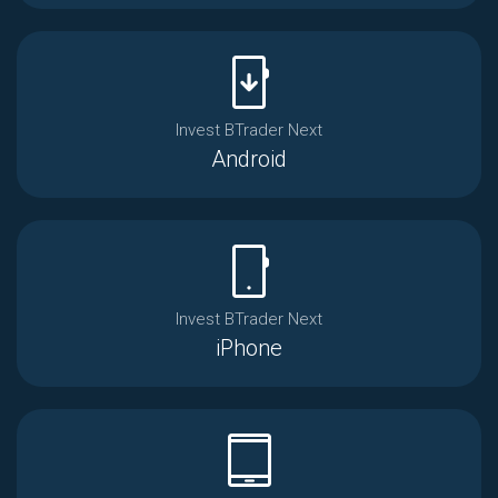
mobile_arrow_down
Invest BTrader Next
Android
mobile_2
Invest BTrader Next
iPhone
tablet_android