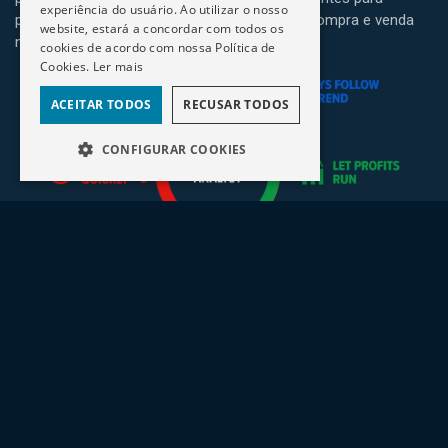
experiência do usuário. Ao utilizar o nosso
permitir a identificação de oportunidades de compra e venda
website, estará a concordar com todos os
nos mercados.
cookies de acordo com nossa Política de
Cookies.
Ler mais
ACEITAR TODOS
RECUSAR TODOS
CONFIGURAR COOKIES
Uma vez que não existe um indicador capaz de identificar, por
si só, todas as inversões de tendência, a Análise Técnica
recorre a um vasto conjunto de técnicas e indicadores. Estes
podem ser agrupados em três categorias principais:
Sentimento, Estrutura de Mercado e Fluxo de Liquidez.