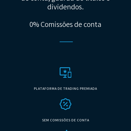
dividendos.
0% Comissões de conta
important_devices
PLATAFORMA DE TRADING PREMIADA
percent_discount
SEM COMISSÕES DE CONTA