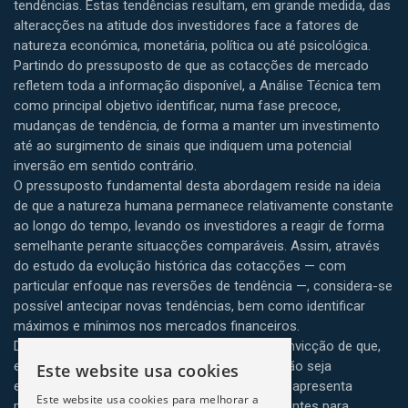
tendências. Estas tendências resultam, em grande medida, das
alteracções na atitude dos investidores face a fatores de
natureza económica, monetária, política ou até psicológica.
Partindo do pressuposto de que as cotacções de mercado
refletem toda a informação disponível, a Análise Técnica tem
como principal objetivo identificar, numa fase precoce,
mudanças de tendência, de forma a manter um investimento
até ao surgimento de sinais que indiquem uma potencial
inversão em sentido contrário.
O pressuposto fundamental desta abordagem reside na ideia
de que a natureza humana permanece relativamente constante
ao longo do tempo, levando os investidores a reagir de forma
semelhante perante situacções comparáveis. Assim, através
do estudo da evolução histórica das cotacções — com
particular enfoque nas reversões de tendência —, considera-se
possível antecipar novas tendências, bem como identificar
máximos e mínimos nos mercados financeiros.
Deste modo, a Análise Técnica assenta na convicção de que,
embora o comportamento dos investidores não seja
Este website usa cookies
exatamente igual em todas as circunstâncias, apresenta
Este website usa cookies para melhorar a
padrões recorrentes suficientemente consistentes para