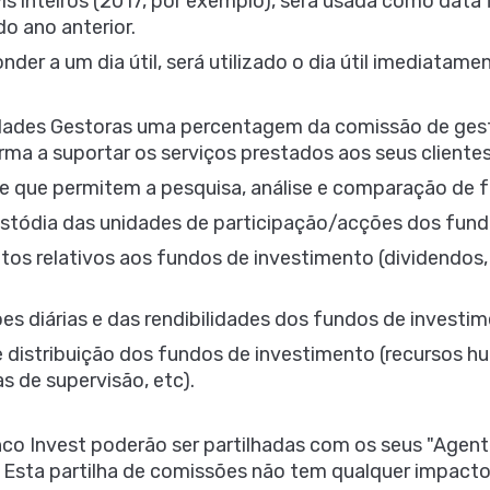
vis inteiros (2017, por exemplo), será usada como data
o ano anterior.
er a um dia útil, será utilizado o dia útil imediatamen
dades Gestoras uma percentagem da comissão de gest
forma a suportar os serviços prestados aos seus client
ne que permitem a pesquisa, análise e comparação de 
ustódia das unidades de participação/acções dos fund
os relativos aos fundos de investimento (dividendos, 
s diárias e das rendibilidades dos fundos de investim
e distribuição dos fundos de investimento (recursos hu
 de supervisão, etc).
co Invest poderão ser partilhadas com os seus "Agent
 Esta partilha de comissões não tem qualquer impacto