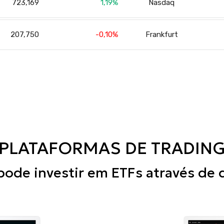
723,169
1,19
Nasdaq
207,750
-0,10
Frankfurt
PLATAFORMAS DE TRADIN
pode investir em ETFs através de 