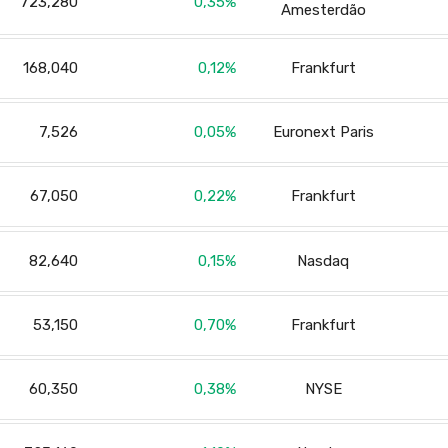
723,280
0,35
Amesterdão
168,040
0,12
Frankfurt
7,526
0,05
Euronext Paris
67,050
0,22
Frankfurt
82,640
0,15
Nasdaq
53,150
0,70
Frankfurt
60,350
0,38
NYSE