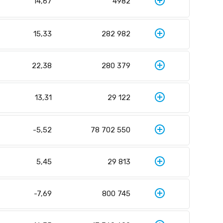
add_circle_outline
14,67
4982
add_circle_outline
15,33
282 982
add_circle_outline
22,38
280 379
add_circle_outline
13,31
29 122
add_circle_outline
-5,52
78 702 550
add_circle_outline
5,45
29 813
add_circle_outline
-7,69
800 745