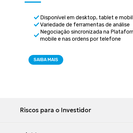
check
Disponível em desktop, tablet e mobi
check
Variedade de ferramentas de análise
Negociação sincronizada na Plataform
check
mobile e nas ordens por telefone
SAIBA MAIS
Riscos para o Investidor