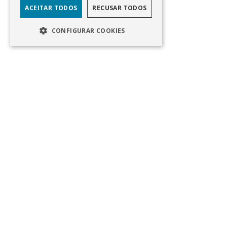
ACEITAR TODOS
RECUSAR TODOS
CONFIGURAR COOKIES
EN
Av Eng Duarte Pacheco, Torre 1, 11° Andar
Lisboa, Portugal
800 200 160 (gratuito)
apoiocliente@bancoinvest.pt